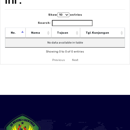
Ini :
Show
entries
Search:
No.
Nama
Tujuan
Tgl. Kunjungan
No data available in table
Showing 0 to 0 of 0 entries
Previous
Next